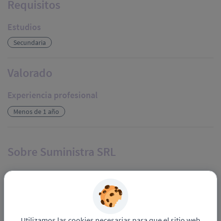
Requisitos
Estudios
Secundaria
Valorado
Experiencia profesional
Menos de 1 año
Sobre Suministra SRL
Suministra es una empresa que tiene más de 40 años de
trayectoria en el área de Recursos Humanos. Nos
especializamos en servicios de personal eventual, brindando
una combinación perfecta entre resolución de conflictos y un
excelente control de gestión que garantiza que garantiza un
Utilizamos las cookies necesarias para que el sitio web